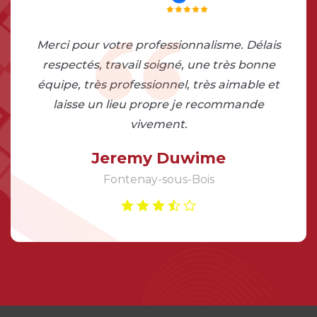
J’ai fait appel à Monsieur Thébault pour un
problème d’étanchéité sur ma couverture
il a très vite résolu le problème Je
recommande.
Anders Costallat
Villejuif