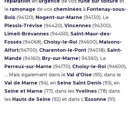
réparation
en
urgence
de vos
fuite sur toiture
et
le
ramonage
de vos
cheminées
à
Fontenay-sous-
Bois
(94120),
Nogent-sur-Marne
(94130), Le
Plessis-Trévise
(94420),
Vincennes
(94300),
Limeil-Brévannes
(94450),
Saint-Maur-des-
Fossés
(94068),
Choisy-le-Roi
(94600),
Maisons-
Alfort
(94700),
Charenton-le-Pont
(94018),
Saint-
Mandé
(94160),
Bry-sur-Marne
( 94360), Le
Perreux-sur-Marne
(94170),
Choisy-le-Roi
(94600),
… Mais également dans le
Val d'Oise
(95), dans le
Val de Marne
(94), en
Seine Saint Denis
(93), en
Seine et Marne
(77), dans les
Yvelines
(78) dans
les
Hauts de Seine
(92) et dans L'
Essonne
(91).