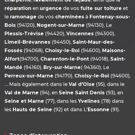
réparation
en
urgence
de vos
fuite sur toiture
et
le
ramonage
de vos
cheminées
à
Fontenay-sous-
Bois
(94120),
Nogent-sur-Marne
(94130), Le
Plessis-Trévise
(94420),
Vincennes
(94300),
Limeil-Brévannes
(94450),
Saint-Maur-des-
Fossés
(94068),
Choisy-le-Roi
(94600),
Maisons-
Alfort
(94700),
Charenton-le-Pont
(94018),
Saint-
Mandé
(94160),
Bry-sur-Marne
( 94360), Le
Perreux-sur-Marne
(94170),
Choisy-le-Roi
(94600),
… Mais également dans le
Val d'Oise
(95), dans le
Val de Marne
(94), en
Seine Saint Denis
(93), en
Seine et Marne
(77), dans les
Yvelines
(78) dans
les
Hauts de Seine
(92) et dans L'
Essonne
(91).