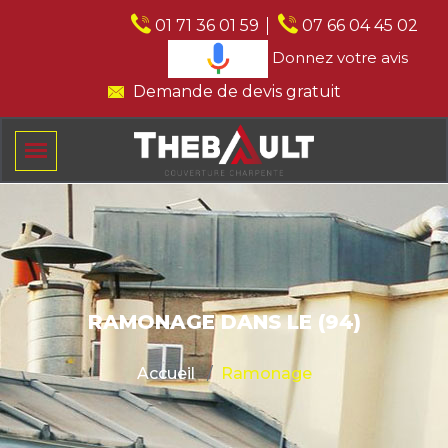
01 71 36 01 59
07 66 04 45 02
Donnez votre avis
Demande de devis gratuit
RAMONAGE DANS LE (94)
Accueil
Ramonage