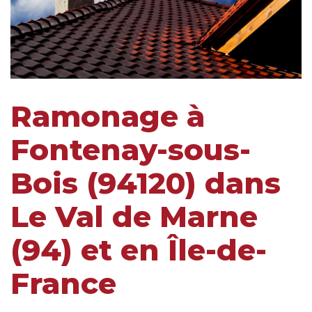
Ramonage à
Fontenay-sous-
Bois (94120) dans
Le Val de Marne
(94) et en Île-de-
France